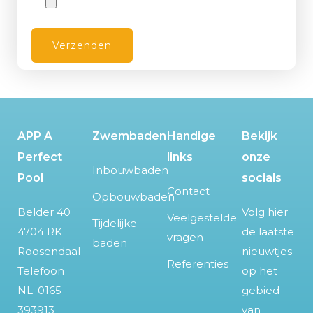
APP A
Zwembaden
Handige
Bekijk
Perfect
links
onze
Inbouwbaden
Pool
socials
Contact
Opbouwbaden
Belder 40
Volg hier
Veelgestelde
Tijdelijke
4704 RK
de laatste
vragen
baden
Roosendaal
nieuwtjes
Referenties
Telefoon
op het
NL:
0165 –
gebied
393913
van